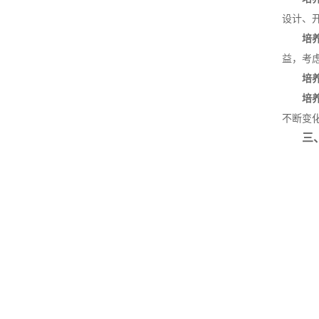
设计、
培
益，考
培
培
不断变
三