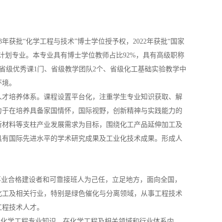
3年获批“化学工程与技术”博士学位授予权，2022年获批“国家
计划专业。本专业具有博士学位教师占比92%，具有高级职称
门、省级优秀课1门、省级教学团队2个、省级化工基础实验教学中
环境。
人才培养体系。课程设置平台化，注重学生专业知识获取、解
力于在培养具备家国情怀，国际视野，创新精神与实践能力的
新材料等支柱产业发展需求为目标，围绕化工产品延伸加工及
具有国际先进水平的学术研究成果及工业化技术成果。形成人
事业合格建设者和可靠接班人为己任，立足地方，面向全国，
化工及相关行业，特别是绿色催化与分离领域，从事工程技术
工程技术人才。
和化学工程专业知识，在化学工程及相关领域和行业体系内，