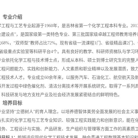
、专业介绍
学工程与工艺专业起源于
1960年，是吉林省第一个化学工程本科专业。201
业建设点”，是国家级第一类特色专业、第三批国家级卓越工程师教育培养
68%，“双师型”教师占比72%。现有省级一流课程1门、省级精品课2
、省级重点实验室等科研平台4个。具有良好的教学、科研师资梯队与学习
专业依托化学工程与技术博士点，形成从本科、硕士到博士研究生的完整
工程问题能力、实践和创新能力、人文素质和职业精神以及发展潜质，致
工程技术人才。专业成立
60余年来，以服务汽车、石油化工、航空航天及
料开发过程中绿色催化剂、清洁分离技术等开展系统研究，取得了一系列
、科技研发与地方支柱产业及社会经济发展紧密结合的鲜明特色。
、培养目标
专业坚持
“立德树人”的育人理念，以培养德智体美劳全面发展的社会主义
备扎实的化学工程与工艺专业知识、较强工程实践能力和创新意识，能在
服务、工程设计与实施、产品研发、生产组织与管理等方面工作的高素质
养目标
1：
能够适应现代化学工程技术发展，融会贯通工程数理基本知识