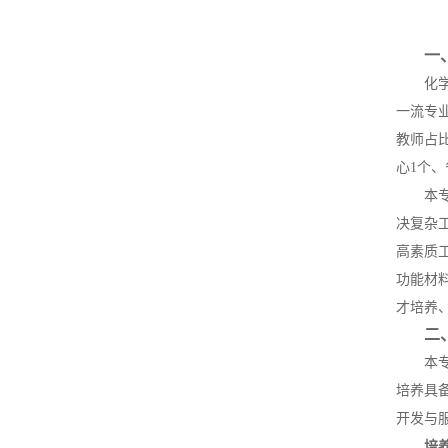
一
化
一流专
教师占比
心1个
本
决复杂
高素质
功能材
才培养
二
本
培养具
开发与
培